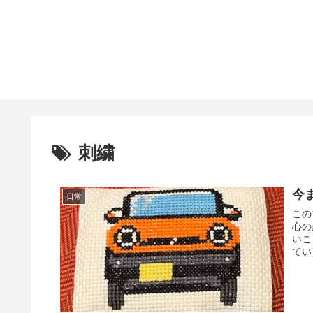
刺繍
今
日常
この
心の
いこ
てい