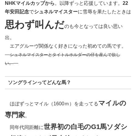
NHKマイルカップから
。以降ずっと応援しています。
22
年安田記念
で
シュネルマイスター
に雪辱を果たしたときは
思わず叫んだ
のも今となっては良い思い
出。
エアグルーヴ関係なく好きになった初めての馬です。
シュネルマイスターとタイトルホルダーの仔を産んで欲し
い。
ソングラインってどんな馬？
マイルの
ほぼずっとマイル（1600ｍ）を走ってる
専門家
。
世界初の白毛のG1馬ソダシ
同年代同距離に