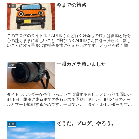
今までの旅路
日常
このブログのタイトル「ADHDさんと行く好奇心の旅」は衝動と好奇
心の赴くままに新しいことに飛びつくADHDさんに引っ張られ、新し
いことに次々手を出す様子を旅に例えたものです。どうせ今後も増え
ていくでしょうし、というか既にカメラとバイクが内定...
一眼カメラ買いました
写真
タイトルホルダーが今年いっぱいで引退するらしいという話を聞いた
8月8日、即座に東京までの夜行バスを予約しました。9月24日のオー
ルカマーを観戦するためです。一目でいい、タイトルホルダーを生で
見たい。はじめはささやかな願いでした。しかし、人間...
そうだ。ブログ、やろう。
日常