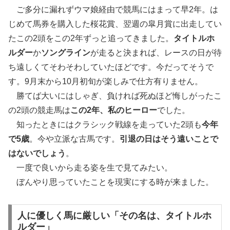
ご多分に漏れずウマ娘経由で競馬にはまって早2年。は
じめて馬券を購入した桜花賞、翌週の皐月賞に出走してい
たこの2頭をこの2年ずっと追ってきました。
タイトルホ
ルダー
か
ソングライン
が走ると決まれば、レースの日が待
ち遠しくてそわそわしていたほどです。今だってそうで
す。9月末から10月初旬が楽しみで仕方有りません。
勝てば大いにはしゃぎ、負ければ死ぬほど悔しがったこ
の2頭の競走馬は
この2年、私のヒーロー
でした。
知ったときにはクラシック戦線を走っていた2頭も
今年
で5歳
。今や立派な古馬です。
引退の日はそう遠いことで
はないでしょう
。
一度で良いから走る姿を生で見てみたい。
ぼんやり思っていたことを現実にする時が来ました。
人に優しく馬に厳しい「その名は、タイトルホ
ルダー」