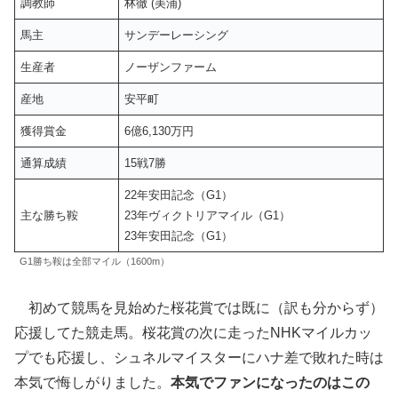
調教師
林徹 (美浦)
馬主
サンデーレーシング
生産者
ノーザンファーム
産地
安平町
獲得賞金
6億6,130万円
通算成績
15戦7勝
22年安田記念（G1）
主な勝ち鞍
23年ヴィクトリアマイル（G1）
23年安田記念（G1）
G1勝ち鞍は全部マイル（1600m）
初めて競馬を見始めた桜花賞では既に（訳も分からず）
応援してた競走馬。桜花賞の次に走ったNHKマイルカッ
プでも応援し、シュネルマイスターにハナ差で敗れた時は
本気で悔しがりました。
本気でファンになったのはこの