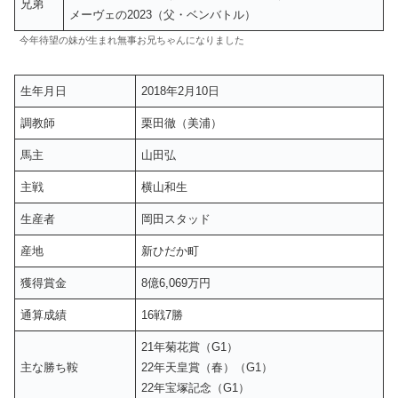
兄弟
メーヴェの2023（父・ベンバトル）
今年待望の妹が生まれ無事お兄ちゃんになりました
生年月日
2018年2月10日
調教師
栗田徹（美浦）
馬主
山田弘
主戦
横山和生
生産者
岡田スタッド
産地
新ひだか町
獲得賞金
8億6,069万円
通算成績
16戦7勝
21年菊花賞（G1）
主な勝ち鞍
22年天皇賞（春）（G1）
22年宝塚記念（G1）