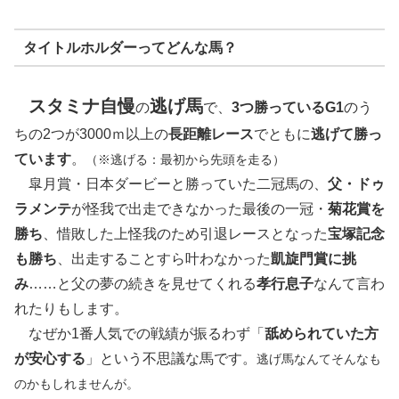
タイトルホルダーってどんな馬？
スタミナ自慢
逃げ馬
の
で、
3つ勝っているG1
のう
ちの2つが3000ｍ以上の
長距離レース
でともに
逃げて勝っ
ています
。
（※逃げる：最初から先頭を走る）
皐月賞・日本ダービーと勝っていた二冠馬の、
父・ドゥ
ラメンテ
が怪我で出走できなかった最後の一冠・
菊花賞を
勝ち
、惜敗した上怪我のため引退レースとなった
宝塚記念
も勝ち
、出走することすら叶わなかった
凱旋門賞に挑
み
……と父の夢の続きを見せてくれる
孝行息子
なんて言わ
れたりもします。
なぜか1番人気での戦績が振るわず「
舐められていた方
が安心する
」という不思議な馬です。
逃げ馬なんてそんなも
のかもしれませんが。