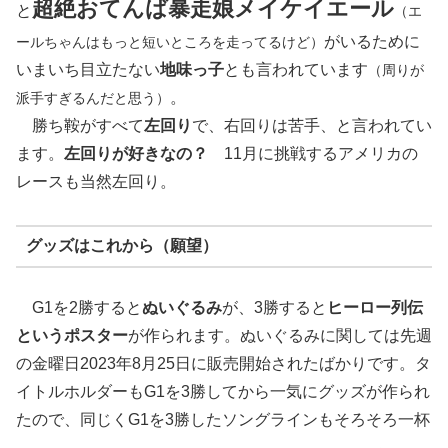
超絶おてんば暴走娘メイケイエール
と
（エ
がいるために
ールちゃんはもっと短いところを走ってるけど）
いまいち目立たない
地味っ子
とも言われています
（周りが
。
派手すぎるんだと思う）
勝ち鞍がすべて
左回り
で、右回りは苦手、と言われてい
ます。
左回りが好きなの？
11月に挑戦するアメリカの
レースも当然左回り。
グッズはこれから（願望）
G1を2勝すると
ぬいぐるみ
が、3勝すると
ヒーロー列伝
というポスター
が作られます。ぬいぐるみに関しては先週
の金曜日2023年8月25日に販売開始されたばかりです。タ
イトルホルダーもG1を3勝してから一気にグッズが作られ
たので、同じくG1を3勝したソングラインもそろそろ一杯