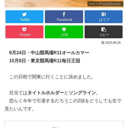
Twitter
Facebook
はてブ
Pocket
LINE
コピー
2023.08.29
9月24日・中山競馬場R11オールカマー
10月8日・東京競馬場R11毎日王冠
この日程で関東に行くことに決めました。
目当ては
タイトルホルダー
と
ソングライン
。
恐らく今年で引退するだろうこの2頭をどうしても生で
見たいんです。