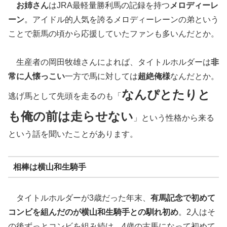
お姉さん
はJRA最軽量勝利馬の記録を持つ
メロディーレ
ーン
。アイドル的人気を誇るメロディーレーンの弟という
ことで新馬の頃から応援していたファンも多いんだとか。
生産者の岡田牧雄さんによれば、タイトルホルダーは
非
常に人懐っこい
一方で馬に対しては
超絶俺様
なんだとか。
なんぴとたりと
逃げ馬として先頭を走るのも「
も俺の前は走らせない
」という性格から来る
という話を聞いたことがあります。
相棒は横山和生騎手
タイトルホルダーが3歳だった年末、
有馬記念で初めて
コンビを組んだのが横山和生騎手との馴れ初め
。2人はそ
の後ずっとコンビを組み続け、4歳の古馬になって初めて