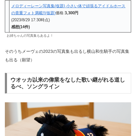
メロディーレーン写真集(仮題) 小さい体で頑張るアイドルホース
の貴重フォト満載!!(仮題)
価格:
3,300円
(2023/8/29 17:30時点)
感想(14件)
お姉ちゃんの写真集もあるよ！
そのうちメーヴェの2023の写真集も出るし横山和生騎手の写真集
も出る（願望）
ウオッカ以来の偉業をなした歌い継がれる道し
るべ、ソングライン